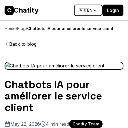
Chatity
C
Login
🇬🇧
EN
Home
/
Blog
/
Chatbots IA pour améliorer le service client
Back to blog
Chatbots IA pour
améliorer le service
client
May 22, 2026
4
min read
Chatity Team